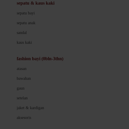
Beauty Barn
sepatu & kaus kaki
Bio Oil
sepatu bayi
Biolane
sepatu anak
Bite Fighters
sandal
Bizzi Growin
kaus kaki
Blackmores
fashion bayi (0bln-3thn)
Blooming Marvellous
atasan
Bonnels
bawahan
Bravado
gaun
Bruder
setelan
Brush Baby
jaket & kardigan
Buds Organics
aksesoris
Bugaboo
Buggygear