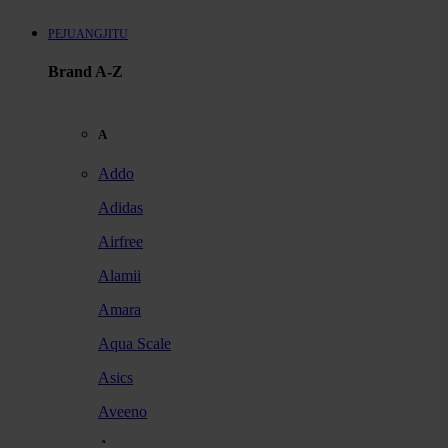
PEJUANGJITU
Brand A-Z
A
Addo
Adidas
Airfree
Alamii
Amara
Aqua Scale
Asics
Aveeno
Awan