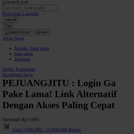
O
Pencarian Lanjutan
Oh Ma Grain
cancel
Okiedog
Cari
cancel
P
Akun Saya
Masuk / buat akun
Peachy
buat akun
Phil & Ted's
Bantuan
Philips Avent
Daftar Keinginan
Keranjang Saya
Pigeon
PEJUANGJITU : Login Ga
Playgro
Pake Lama! Link Alternatif
Poled Global
Dengan Akses Paling Cepat
Ponycycle
Serendah
Rp 5.000
Puma
Earn
2.000.000
-
10.000.000
Bonus
Pureats