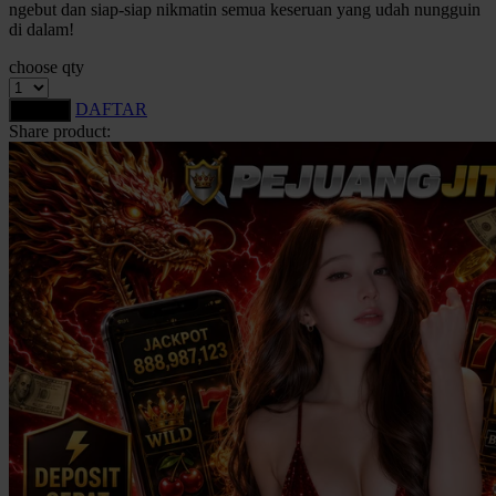
ngebut dan siap-siap nikmatin semua keseruan yang udah nungguin
Twistshake
di dalam!
TY Toys
choose qty
DAFTAR
U
LOGIN
Share product:
V
Veja
Vitaflow
Vtech
W
Waterland
Wellness
X