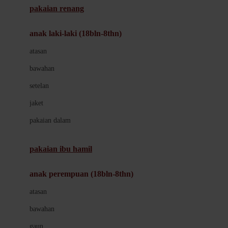
pakaian renang
Bumkins
anak laki-laki (18bln-8thn)
C
atasan
Cetaphil
bawahan
Chicco
setelan
Childlife
jaket
Clevamama
pakaian dalam
Cocolatte
Cottonseeds
pakaian ibu hamil
Cozy N Safe
anak perempuan (18bln-8thn)
Crane
atasan
Cybex
bawahan
D
gaun