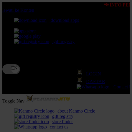
📢 INFO PENTING: Biar akun aman d
lewati ke Konten
download apps
download app from:
gift registry
Bahasa
ID
LOGIN
DAFTAR
Contact 
Toggle Nav
about Kanmo Circle
gift registry
store finder
contact us