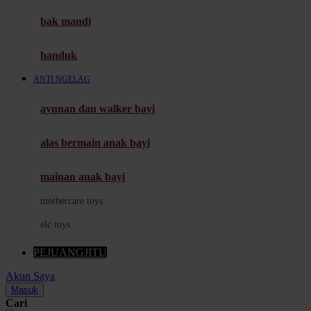
Moby
bak mandi
Momami
handuk
Mothercare
ANTI NGELAG
Mustela
ayunan dan walker bayi
My Buddy Tag
My K
alas bermain anak bayi
N
mainan anak bayi
Naif
mothercare toys
Nike
elc toys
Nordic Natural
PEJUANGJITU
Nuby
Akun Saya
Nuna
Masuk
Cari