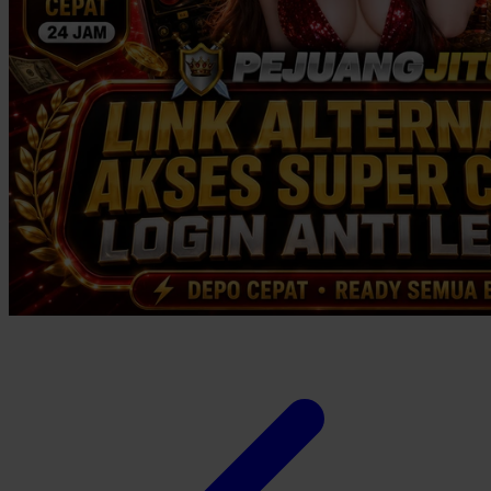
Xootz
Y
Yamatoya
Z
Zaxy
Zoggs
0-9
4Moms
59S